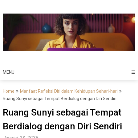
Skip
to
content
MENU
Home
Manfaat Refleksi Diri dalam Kehidupan Sehari-hari
Ruang Sunyi sebagai Tempat Berdialog dengan Diri Sendiri
Ruang Sunyi sebagai Tempat
Berdialog dengan Diri Sendiri
Januari 28, 2026